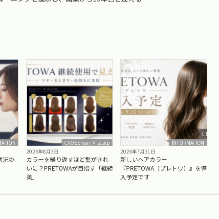
MATION
CROSS hair × scalp
INFORMATION
2026年8月3日
2026年7月31日
状況の
カラーを繰り返すほど髪がきれ
新しいヘアカラー
いに？PRETOWAが目指す「継続
『PRETOWA（プレトワ）』を導
美」
入予定です