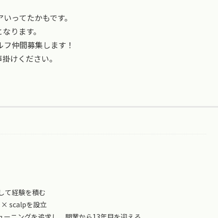
アいってたかもです。
となります。
ルフ仲間募集します！
声掛けください。
して経験を積む
 × scalpを設立
ューニングを追求し、開業から13年目を迎える