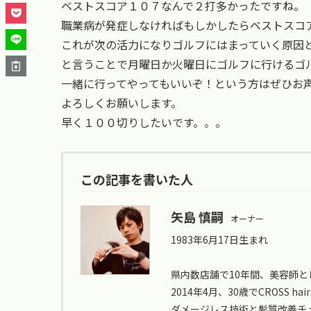
ベストスコア１０７なんで２打多かったですね。
職業病が発症しなければもしかしたらベストスコ
これが次の活力になりゴルフにはまっていく原因
と言うことで月曜日か火曜日にゴルフに行けるゴ
一緒に行ってやってもいいぞ！という方はぜひお
よろしくお願いします。
早く１００切りしたいです。。。
この記事を書いた人
矢島 慎嗣
オーナー
1983年6月17日生まれ
県内数店舗で10年間、美容師と
2014年4月、30歳でCROSS hair
ダメージレス技術と髪質改善チ