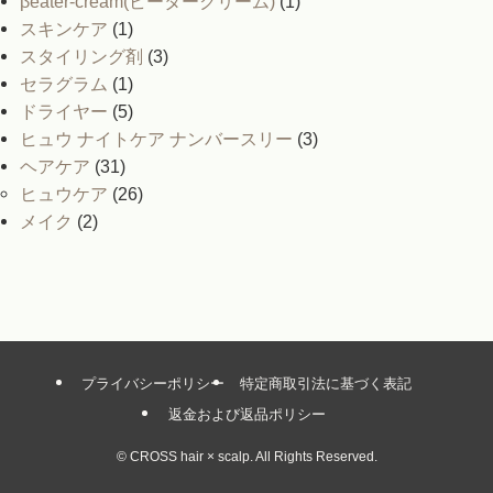
βeater-cream(ビータークリーム)
(1)
スキンケア
(1)
スタイリング剤
(3)
セラグラム
(1)
ドライヤー
(5)
ヒュウ ナイトケア ナンバースリー
(3)
ヘアケア
(31)
ヒュウケア
(26)
メイク
(2)
プライバシーポリシー
特定商取引法に基づく表記
返金および返品ポリシー
©
CROSS hair × scalp. All Rights Reserved.