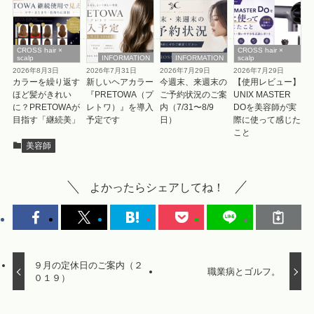
CROSS hair ×
CROSS hair ×
scalp
INFORMATION
INFORMATION
scalp
2026年8月3日
2026年7月31日
2026年7月29日
2026年7月29日
カラーを繰り返す
新しいヘアカラー
今週末、来週末の
【使用レビュー】
ほど髪がきれい
『PRETOWA（プ
ご予約状況のご案
UNIX MASTER
に？PRETOWAが
レトワ）』を導入
内（7/31〜8/9
DOを美容師が実
目指す「継続美」
予定です
日）
際に使って感じた
こと
美容師
よかったらシェアしてね！
９月の定休日のご案内（２
職業病とゴルフ。
０１９）