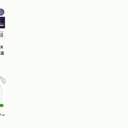
ER
の温
サー