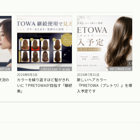
MATION
CROSS hair × scalp
INFORMATION
2026年8月3日
2026年7月31日
状況の
カラーを繰り返すほど髪がきれ
新しいヘアカラー
いに？PRETOWAが目指す「継続
『PRETOWA（プレトワ）』を導
美」
入予定です