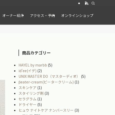
オーナー紹介
アクセス・予約
オンラインショップ
商品カテゴリー
HAYEL by marbb
(5)
id’ee(イデ)
(2)
UNIX MASTER DO（マスターディオ）
(5)
βeater-cream(ビータークリーム)
(1)
スキンケア
(1)
スタイリング剤
(3)
セラグラム
(1)
ドライヤー
(5)
ヒュウ ナイトケア ナンバースリー
(3)