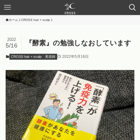
ホーム
CROSS hair × scalp
2022
『酵素』の勉強しなおしています
5/16
2022年5月16日
CROSS hair × scalp
美容師