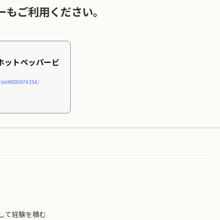
ーもご利用ください。
｜ホットペッパービ
p/slnH000674354/
して経験を積む