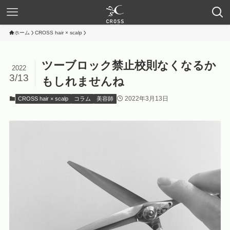
ホーム
CROSS hair × scalp
ツーブロック禁止校則なくなるか
2022
3/13
もしれませんね
2022年3月13日
CROSS hair × scalp
コラム
美容師