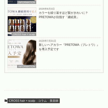
INFORMATION
2026年8月3日
カラーを繰り返すほど髪がきれいに？
PRETOWAが目指す「継続美」
CROSS hair × scalp
2026年7月31日
新しいヘアカラー『PRETOWA（プレトワ）』
を導入予定です
INFORMATION
CROSS hair × scalp
コラム
美容師