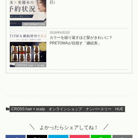
日）
INFORMATION
2026年8月3日
カラーを繰り返すほど髪がきれいに？
PRETOWAが目指す「継続美」
CROSS hair × scalp
CROSS hair × scalp
オンラインショップ
ナンバースリー
HUE
よかったらシェアしてね！