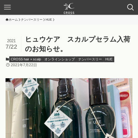
ホーム
ナンバースリー
HUE
ヒュウケア スカルプセラム入荷
2021
7/22
のお知らせ。
CROSS hair × scalp
オンラインショップ
ナンバースリー
HUE
2021年7月22日