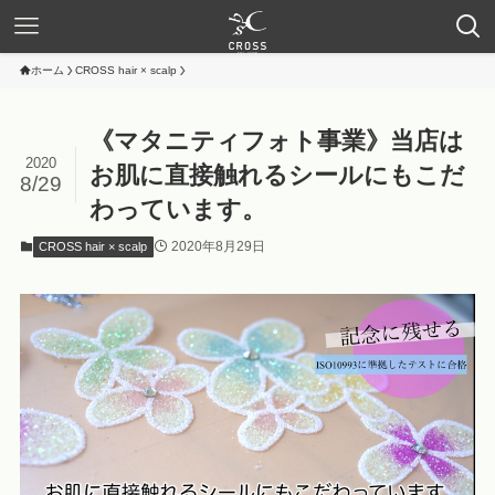
ホーム
CROSS hair × scalp
《マタニティフォト事業》当店は
2020
お肌に直接触れるシールにもこだ
8/29
わっています。
2020年8月29日
CROSS hair × scalp