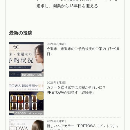
追求し、開業から13年目を迎える
最新の投稿
2026年8月6日
今週末、来週末のご予約状況のご案内（7〜16
日）
INFORMATION
2026年8月3日
カラーを繰り返すほど髪がきれいに？
PRETOWAが目指す「継続美」
CROSS hair × scalp
2026年7月31日
新しいヘアカラー『PRETOWA（プレトワ）』