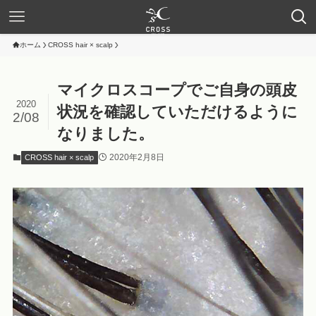
ホーム
CROSS hair × scalp
マイクロスコープでご自身の頭皮
2020
状況を確認していただけるように
2/08
なりました。
2020年2月8日
CROSS hair × scalp