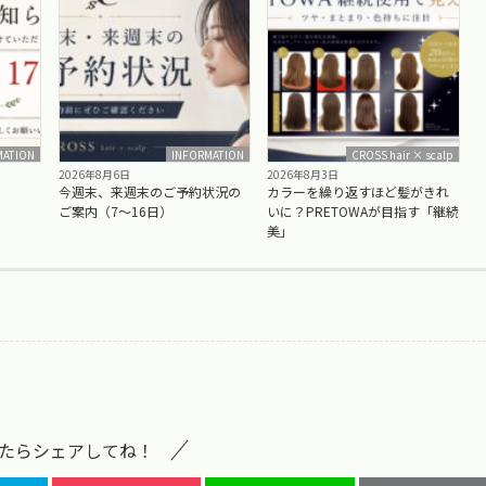
MATION
INFORMATION
CROSS hair × scalp
2026年8月6日
2026年8月3日
今週末、来週末のご予約状況の
カラーを繰り返すほど髪がきれ
ご案内（7〜16日）
いに？PRETOWAが目指す「継続
美」
たらシェアしてね！