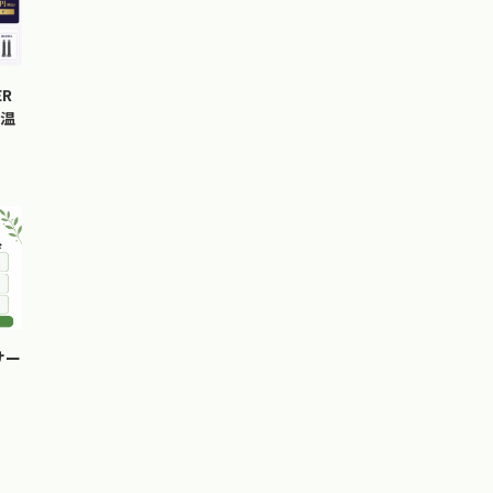
ER
の温
サー