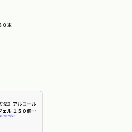
５０本
入方法》アルコール
ジェル １５０個販
com/?p=3959