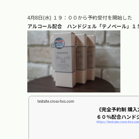
4月8日(水) １９：００から予約受付を開始した
アルコール配合 ハンドジェル「テノベール」１
testsite.cross-hxs.com
《完全予約制 購
６０％配合ハンド
https://testsite.cross-hxs.
売します。 ...