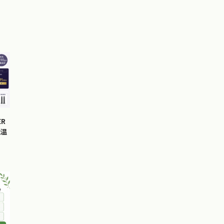
ER
の温