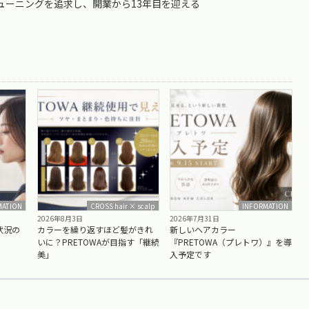
ューニングを追求し、開業から13年目を迎える
MATION
CROSS hair × scalp
INFORMATION
2026年8月3日
2026年7月31日
状況の
カラーを繰り返すほど髪がきれ
新しいヘアカラー
いに？PRETOWAが目指す「継続
『PRETOWA（プレトワ）』を導
美」
入予定です