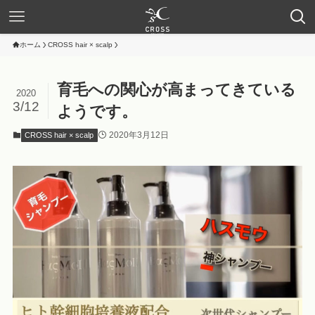
ホーム
CROSS hair × scalp
育毛への関心が高まってきている
2020
3/12
ようです。
2020年3月12日
CROSS hair × scalp