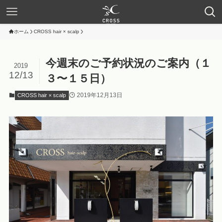
ホーム
CROSS hair × scalp
今週末のご予約状況のご案内（１
2019
12/13
３〜１５日）
2019年12月13日
CROSS hair × scalp