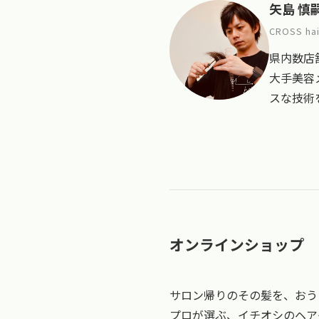
矢島 慎
CROSS hai
県内数店舗
大手美容
スな技術
オンラインショップ
サロン帰りのその髪を、おう
プロが選ぶ、イチオシのヘア