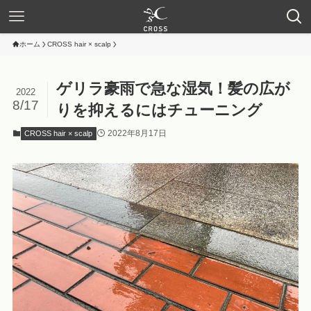
ホーム
CROSS hair × scalp
ゲリラ豪雨で急な湿気！髪の広が
2022
8/17
りを抑えるにはチューニング
2022年8月17日
CROSS hair × scalp