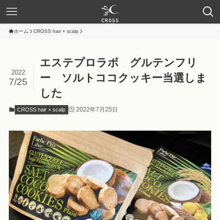
ホーム
CROSS hair × scalp
エステプロラボ グルテンフリ
2022
ー ソルトココクッキー当選しま
7/25
した
2022年7月25日
CROSS hair × scalp