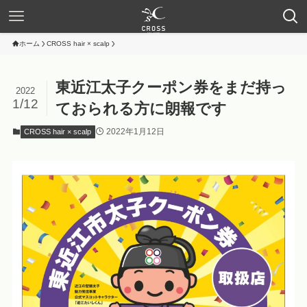
ホーム
CROSS hair × scalp
東近江太子クーポン券をまだ持っ
2022
1/12
ておられる方に朗報です
2022年1月12日
CROSS hair × scalp