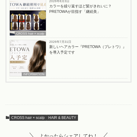
2026年8月3日
カラーを繰り返すほど髪がきれいに？
PRETOWAが目指す「継続美」
CROSS hair × scalp
2026年7月31日
新しいヘアカラー『PRETOWA（プレトワ）』
を導入予定です
INFORMATION
CROSS hair × scalp
HAIR & BEAUTY
よかったらシェアしてね！