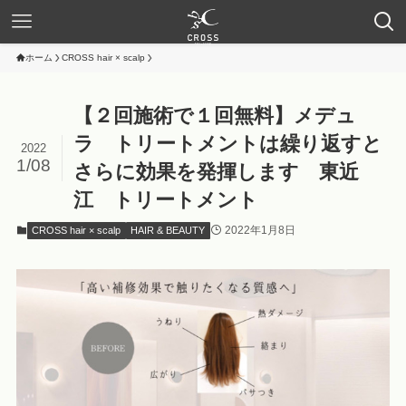
ホーム
CROSS hair × scalp
【２回施術で１回無料】メデュ
ラ トリートメントは繰り返すと
2022
1/08
さらに効果を発揮します 東近
江 トリートメント
2022年1月8日
CROSS hair × scalp
HAIR & BEAUTY