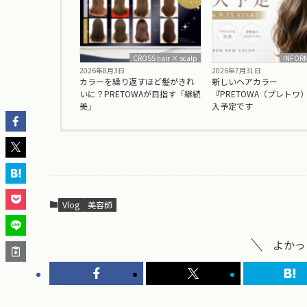
CROSS hair × scalp
INFOR
2026年8月3日
2026年7月31日
カラーを繰り返すほど髪がきれ
新しいヘアカラー
いに？PRETOWAが目指す「継続
『PRETOWA（プレトワ
美」
入予定です
Vlog
美容師
よかっ