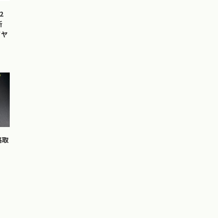
2
新
イヤ
格取