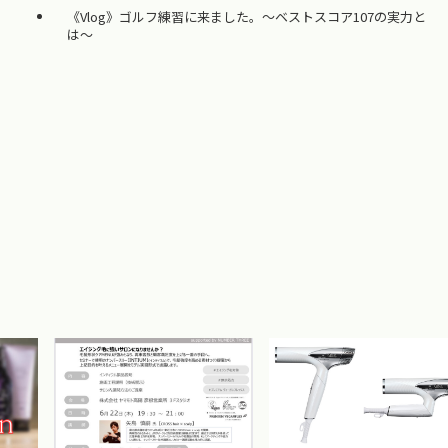
《Vlog》ゴルフ練習に来ました。〜ベストスコア107の実力と
は〜