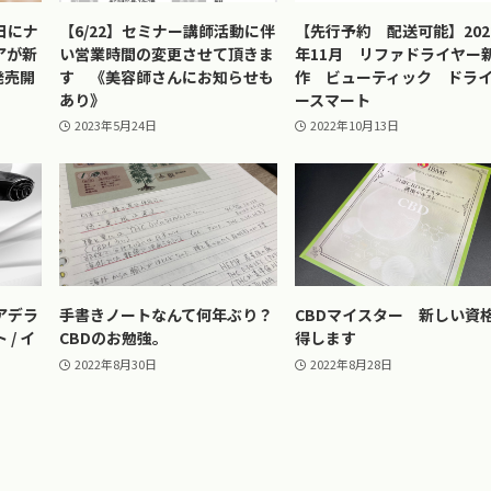
日にナ
【6/22】セミナー講師活動に伴
【先行予約 配送可能】202
アが新
い営業時間の変更させて頂きま
年11月 リファドライヤー
発売開
す 《美容師さんにお知らせも
作 ビューティック ドラ
あり》
ースマート
2023年5月24日
2022年10月13日
アデラ
手書きノートなんて何年ぶり？
CBDマイスター 新しい資
/ イ
CBDのお勉強。
得します
2022年8月30日
2022年8月28日