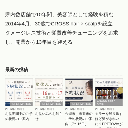
県内数店舗で10年間、美容師として経験を積む
2014年4月、30歳でCROSS hair × scalpを設立
ダメージレス技術と髪質改善チューニングを追求
し、開業から13年目を迎える
最新の投稿
CROSS hair ×
INFORMATION
INFORMATION
INFORMATION
scalp
2026年8月8日
2026年8月6日
2026年8月6日
2026年8月3日
お盆期間中のご予
お盆休みのお知ら
今週末、来週末の
カラーを繰り返す
約状況のご案内
せ
ご予約状況のご案
ほど髪がきれい
内（7〜16日）
に？PRETOWAが