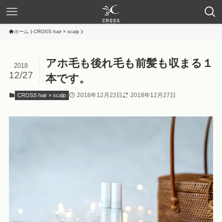
ホーム
CROSS hair × scalp
アホ毛も後れ毛も前髪も収まる１
2018
12/27
本です。
2018年12月22日
2018年12月27日
CROSS hair × scalp