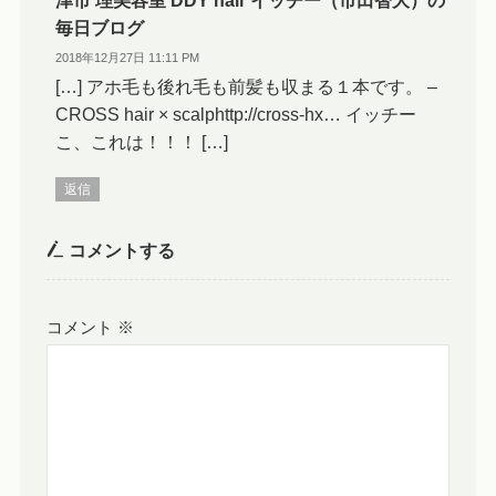
津市 理美容室 DDY hair イッチー（市田智大）の
毎日ブログ
2018年12月27日 11:11 PM
[…] アホ毛も後れ毛も前髪も収まる１本です。 –
CROSS hair × scalphttp://cross-hx… イッチー
こ、これは！！！ […]
返信
コメントする
コメント
※