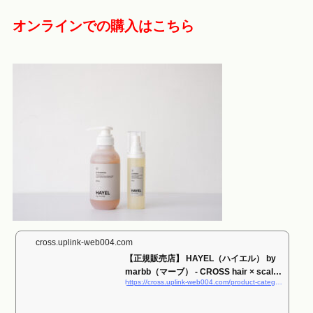
オンラインでの購入はこちら
cross.uplink-web004.com
【正規販売店】 HAYEL（ハイエル） by
marbb（マーブ） - CROSS hair × scalp
https://cross.uplink-web004.com/product-category/hayel-by-marbb-g-shampoo-g-essence-official/
オン...