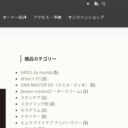
オーナー紹介
アクセス・予約
オンラインショップ
商品カテゴリー
HAYEL by marbb
(5)
id’ee(イデ)
(2)
UNIX MASTER DO（マスターディオ）
(5)
βeater-cream(ビータークリーム)
(1)
スキンケア
(1)
スタイリング剤
(3)
セラグラム
(1)
ドライヤー
(5)
ヒュウ ナイトケア ナンバースリー
(3)