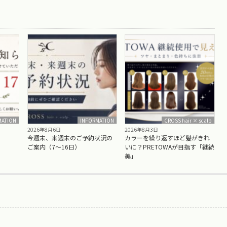
MATION
INFORMATION
CROSS hair × scalp
2026年8月6日
2026年8月3日
今週末、来週末のご予約状況の
カラーを繰り返すほど髪がきれ
ご案内（7〜16日）
いに？PRETOWAが目指す「継続
美」